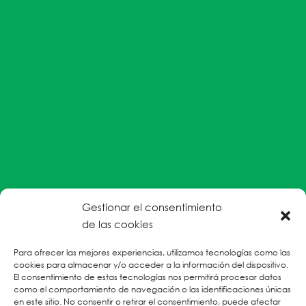
Gestionar el consentimiento
#EnColectiva estamos comprometidas con la
de las cookies
prevención de la explotación y el abuso sexual por
Para ofrecer las mejores experiencias, utilizamos tecnologías como las
parte del personal humanitario hacia personas
cookies para almacenar y/o acceder a la información del dispositivo.
refugiadas, migrantes desplazadas internas y/o
El consentimiento de estas tecnologías nos permitirá procesar datos
victimas sobrevivientes de Violencias Basadas en
como el comportamiento de navegación o las identificaciones únicas
en este sitio. No consentir o retirar el consentimiento, puede afectar
Género.