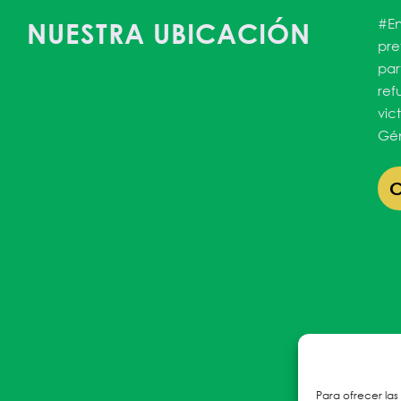
#En
NUESTRA UBICACIÓN
pre
par
ref
vic
Gén
Para ofrecer las