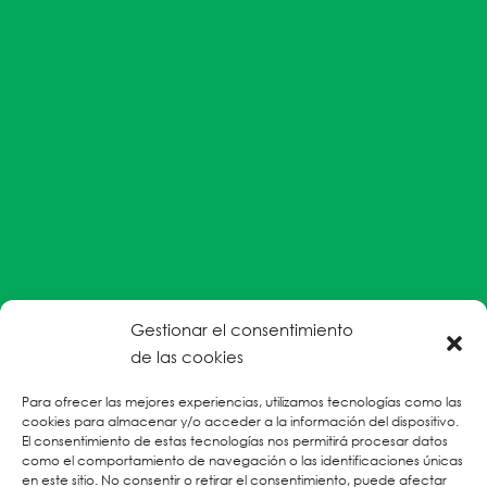
Gestionar el consentimiento
#EnColectiva estamos comprometidas con la
de las cookies
prevención de la explotación y el abuso sexual por
Para ofrecer las mejores experiencias, utilizamos tecnologías como las
parte del personal humanitario hacia personas
cookies para almacenar y/o acceder a la información del dispositivo.
refugiadas, migrantes desplazadas internas y/o
El consentimiento de estas tecnologías nos permitirá procesar datos
victimas sobrevivientes de Violencias Basadas en
como el comportamiento de navegación o las identificaciones únicas
en este sitio. No consentir o retirar el consentimiento, puede afectar
Género.