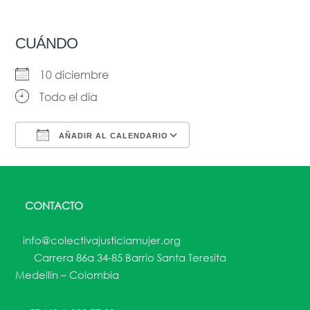
CUÁNDO
10 diciembre
Todo el día
AÑADIR AL CALENDARIO
Descargar ICS
Google Calendar
CONTACTO
info@colectivajusticiamujer.org
Carrera 86a 34-85 Barrio Santa Teresita
Medellín – Colombia