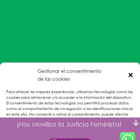
Gestionar el consentimiento
#EnColectiva estamos comprometidas con la
de las cookies
prevención de la explotación y el abuso sexual por
Para ofrecer las mejores experiencias, utilizamos tecnologías como las
parte del personal humanitario hacia personas
cookies para almacenar y/o acceder a la información del dispositivo.
refugiadas, migrantes desplazadas internas y/o
El consentimiento de estas tecnologías nos permitirá procesar datos
victimas sobrevivientes de Violencias Basadas en
como el comportamiento de navegación o las identificaciones únicas
en este sitio. No consentir o retirar el consentimiento, puede afectar
Género.
negativamente a ciertas características y funciones.
¡Nos Moviliza la Justicia Feminista!
CONOCE MÁS
Aceptar