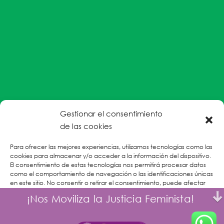
Gestionar el consentimiento
#EnColectiva estamos comprometidas con la
de las cookies
prevención de la explotación y el abuso sexual por
Para ofrecer las mejores experiencias, utilizamos tecnologías como las
parte del personal humanitario hacia personas
cookies para almacenar y/o acceder a la información del dispositivo.
refugiadas, migrantes desplazadas internas y/o
El consentimiento de estas tecnologías nos permitirá procesar datos
victimas sobrevivientes de Violencias Basadas en
como el comportamiento de navegación o las identificaciones únicas
en este sitio. No consentir o retirar el consentimiento, puede afectar
Género.
negativamente a ciertas características y funciones.
¡Nos Moviliza la Justicia Feminista!
CONOCE MÁS
Aceptar