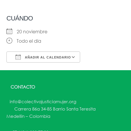
CUÁNDO
20 noviembre
Todo el día
AÑADIR AL CALENDARIO
Descargar ICS
Google Calendar
CONTACTO
info@colectivajusticiamujer.org
Carrera 86a 34-85 Barrio Santa Teresita
Medellín – Colombia