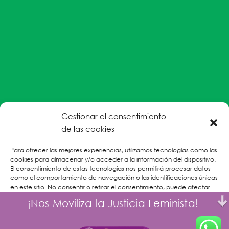
Gestionar el consentimiento
#EnColectiva estamos comprometidas con la
de las cookies
prevención de la explotación y el abuso sexual por
Para ofrecer las mejores experiencias, utilizamos tecnologías como las
parte del personal humanitario hacia personas
cookies para almacenar y/o acceder a la información del dispositivo.
refugiadas, migrantes desplazadas internas y/o
El consentimiento de estas tecnologías nos permitirá procesar datos
victimas sobrevivientes de Violencias Basadas en
como el comportamiento de navegación o las identificaciones únicas
en este sitio. No consentir o retirar el consentimiento, puede afectar
Género.
negativamente a ciertas características y funciones.
¡Nos Moviliza la Justicia Feminista!
CONOCE MÁS
Aceptar