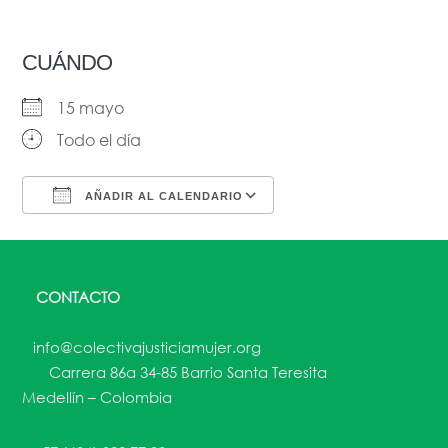
CUÁNDO
15 mayo
Todo el día
AÑADIR AL CALENDARIO
Descargar ICS
Google Calendar
CONTACTO
info@colectivajusticiamujer.org
Carrera 86a 34-85 Barrio Santa Teresita
Medellín – Colombia