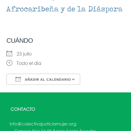
Afrocaribeña y de la Di​áspora​​​​
CUÁNDO
25 julio
Todo el día
AÑADIR AL CALENDARIO
Descargar ICS
Google Calendar
CONTACTO
info@colectivajusticiamujer.org