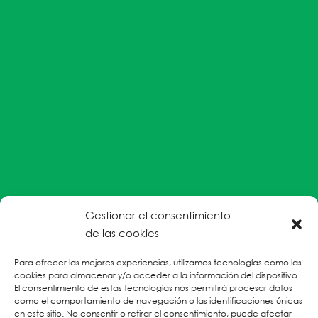
Gestionar el consentimiento
#EnColectiva estamos comprometidas con la
de las cookies
prevención de la explotación y el abuso sexual por
Para ofrecer las mejores experiencias, utilizamos tecnologías como las
parte del personal humanitario hacia personas
cookies para almacenar y/o acceder a la información del dispositivo.
refugiadas, migrantes desplazadas internas y/o
El consentimiento de estas tecnologías nos permitirá procesar datos
victimas sobrevivientes de Violencias Basadas en
como el comportamiento de navegación o las identificaciones únicas
en este sitio. No consentir o retirar el consentimiento, puede afectar
Género.