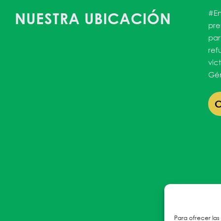
#En
NUESTRA UBICACIÓN
pre
par
ref
vic
Gén
Para ofrecer las