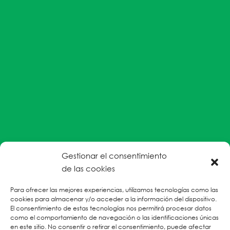
Gestionar el consentimiento
#EnColectiva estamos comprometidas con la
de las cookies
prevención de la explotación y el abuso sexual por
Para ofrecer las mejores experiencias, utilizamos tecnologías como las
parte del personal humanitario hacia personas
cookies para almacenar y/o acceder a la información del dispositivo.
refugiadas, migrantes desplazadas internas y/o
El consentimiento de estas tecnologías nos permitirá procesar datos
victimas sobrevivientes de Violencias Basadas en
como el comportamiento de navegación o las identificaciones únicas
en este sitio. No consentir o retirar el consentimiento, puede afectar
Género.