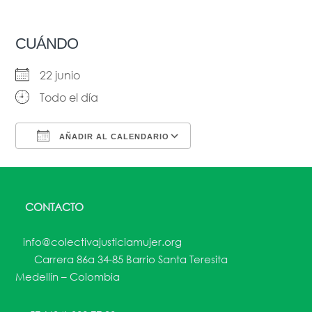
CUÁNDO
22 junio
Todo el día
AÑADIR AL CALENDARIO
Descargar ICS
Google Calendar
CONTACTO
info@colectivajusticiamujer.org
Carrera 86a 34-85 Barrio Santa Teresita
Medellín – Colombia