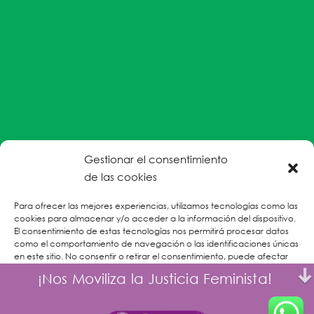
Gestionar el consentimiento
#EnColectiva estamos comprometidas con la
de las cookies
prevención de la explotación y el abuso sexual por
Para ofrecer las mejores experiencias, utilizamos tecnologías como las
parte del personal humanitario hacia personas
cookies para almacenar y/o acceder a la información del dispositivo.
refugiadas, migrantes desplazadas internas y/o
El consentimiento de estas tecnologías nos permitirá procesar datos
victimas sobrevivientes de Violencias Basadas en
como el comportamiento de navegación o las identificaciones únicas
en este sitio. No consentir o retirar el consentimiento, puede afectar
Género.
negativamente a ciertas características y funciones.
¡Nos Moviliza la Justicia Feminista!
CONOCE MÁS
Aceptar