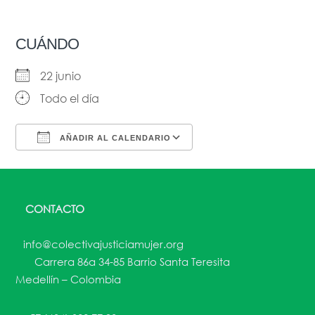
CUÁNDO
22 junio
Todo el día
AÑADIR AL CALENDARIO
Descargar ICS
Google Calendar
CONTACTO
info@colectivajusticiamujer.org
Carrera 86a 34-85 Barrio Santa Teresita
Medellín – Colombia