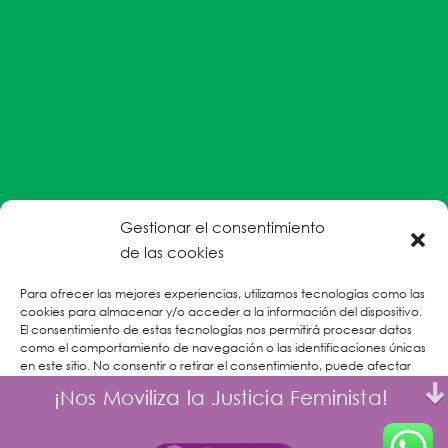
Gestionar el consentimiento
#EnColectiva estamos comprometidas con la
de las cookies
prevención de la explotación y el abuso sexual por
Para ofrecer las mejores experiencias, utilizamos tecnologías como las
parte del personal humanitario hacia personas
cookies para almacenar y/o acceder a la información del dispositivo.
refugiadas, migrantes desplazadas internas y/o
El consentimiento de estas tecnologías nos permitirá procesar datos
victimas sobrevivientes de Violencias Basadas en
como el comportamiento de navegación o las identificaciones únicas
en este sitio. No consentir o retirar el consentimiento, puede afectar
Género.
negativamente a ciertas características y funciones.
¡Nos Moviliza la Justicia Feminista!
CONOCE MÁS
Aceptar