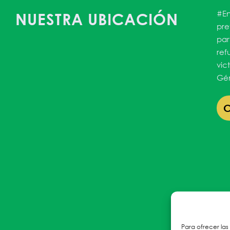
#En
NUESTRA UBICACIÓN
pre
par
ref
vic
Gén
Para ofrecer las