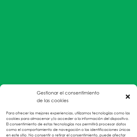
Gestionar el consentimiento
#EnColectiva estamos comprometidas con la
de las cookies
prevención de la explotación y el abuso sexual por
Para ofrecer las mejores experiencias, utilizamos tecnologías como las
parte del personal humanitario hacia personas
cookies para almacenar y/o acceder a la información del dispositivo.
refugiadas, migrantes desplazadas internas y/o
El consentimiento de estas tecnologías nos permitirá procesar datos
victimas sobrevivientes de Violencias Basadas en
como el comportamiento de navegación o las identificaciones únicas
en este sitio. No consentir o retirar el consentimiento, puede afectar
Género.