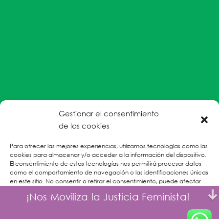
Gestionar el consentimiento
#EnColectiva estamos comprometidas con la
de las cookies
prevención de la explotación y el abuso sexual por
Para ofrecer las mejores experiencias, utilizamos tecnologías como las
parte del personal humanitario hacia personas
cookies para almacenar y/o acceder a la información del dispositivo.
refugiadas, migrantes desplazadas internas y/o
El consentimiento de estas tecnologías nos permitirá procesar datos
victimas sobrevivientes de Violencias Basadas en
como el comportamiento de navegación o las identificaciones únicas
en este sitio. No consentir o retirar el consentimiento, puede afectar
Género.
negativamente a ciertas características y funciones.
¡Nos Moviliza la Justicia Feminista!
CONOCE MÁS
Aceptar