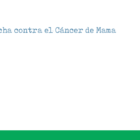
cha contra el Cáncer de Mama
lendar
iCalendar
Office 3