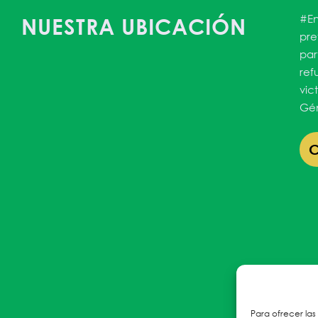
#En
NUESTRA UBICACIÓN
pre
par
ref
vic
Gén
Para ofrecer las